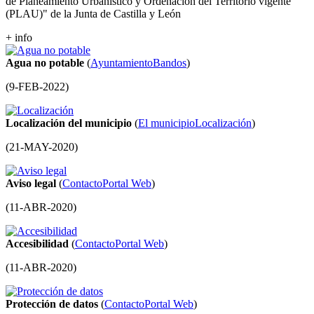
de Planeamiento Urbanístico y Ordenación del Territorio vigente
(PLAU)" de la Junta de Castilla y León
+ info
Agua no potable
(
Ayuntamiento
Bandos
)
(
9-FEB-2022
)
Localización del municipio
(
El municipio
Localización
)
(
21-MAY-2020
)
Aviso legal
(
Contacto
Portal Web
)
(
11-ABR-2020
)
Accesibilidad
(
Contacto
Portal Web
)
(
11-ABR-2020
)
Protección de datos
(
Contacto
Portal Web
)